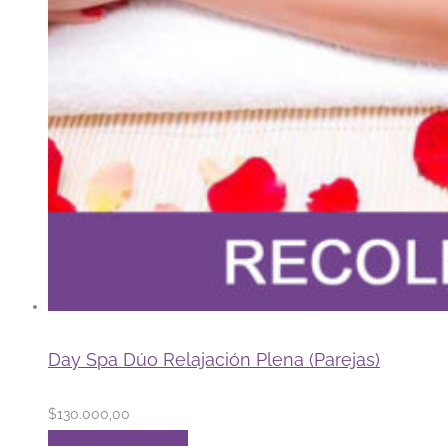
Day Spa Dúo Relajación Plena (Parejas)
$
130.000,00
Este
Seleccionar opciones