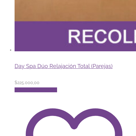
Day Spa Dúo Relajación Total (Parejas)
$
225.000,00
Este
Seleccionar opciones
producto
tiene
múltiples
variantes.
Las
opciones