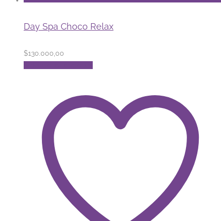
Day Spa Choco Relax
$
130.000,00
Este
Seleccionar opciones
producto
tiene
múltiples
variantes.
Las
opciones
se
pueden
elegir
en
la
página
de