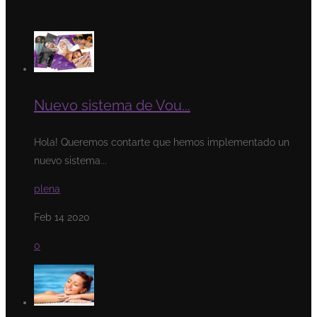
Nuevo sistema de Vou...
Hola! Queremos contarte que hemos implementado un
nuevo sistema...
plena
Feb 14 2020
0