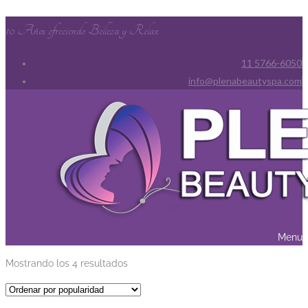
10 Años ofreciendo Belleza y Relax
11 5766-6050
info@plenabeautyspa.com
Menu
Ordenado
Mostrando los 4 resultados
por
popularidad