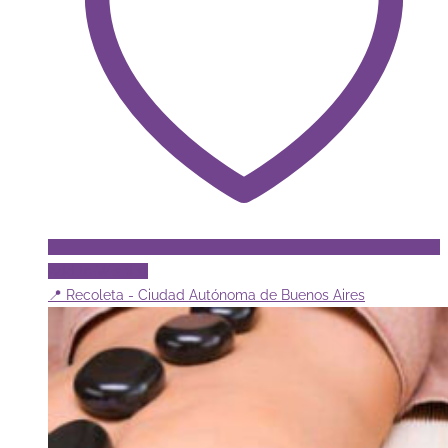
se
pueden
elegir
en
la
página
de
producto
Add to Wishlist
📍 Recoleta - Ciudad Autónoma de Buenos Aires