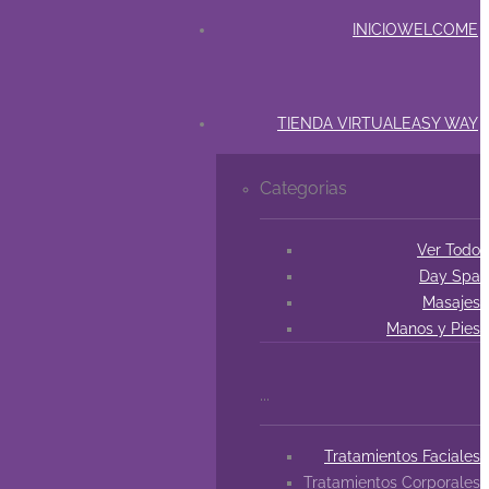
INICIO
WELCOME
TIENDA VIRTUAL
EASY WAY
Categorias
Ver Todo
Day Spa
Masajes
Manos y Pies
...
Tratamientos Faciales
Tratamientos Corporales