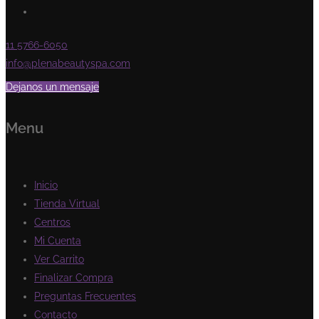
11 5766-6050
info@plenabeautyspa.com
Dejanos un mensaje
Menu
Inicio
Tienda Virtual
Centros
Mi Cuenta
Ver Carrito
Finalizar Compra
Preguntas Frecuentes
Contacto