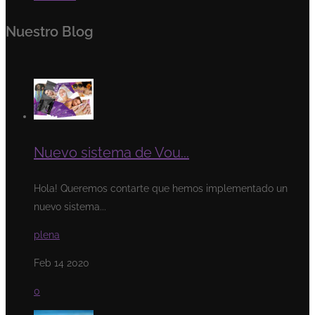
Nuestro Blog
Nuevo sistema de Vou...
Hola! Queremos contarte que hemos implementado un
nuevo sistema...
plena
Feb 14 2020
0