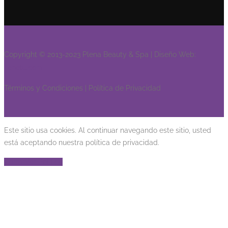
Copyright © 2013-2023 Plena Beauty & Spa | Diseño Web:
Tenetu.com
Términos y Condiciones | Política de Privacidad
Este sitio usa cookies. Al continuar navegando este sitio, usted
está aceptando nuestra política de privacidad.
Cerrar
Ver Politica