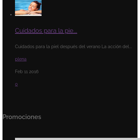
Cuidados para la pie...
Cuidados para la piel después del verano La acción del...
plena
Feb 11 2016
0
Promociones