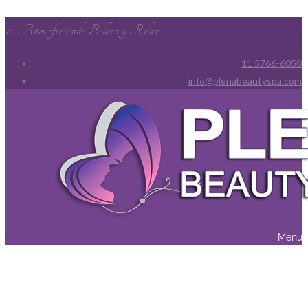
10 Años ofreciendo Belleza y Relax
11 5766-6050
info@plenabeautyspa.com
Menu
Masajes