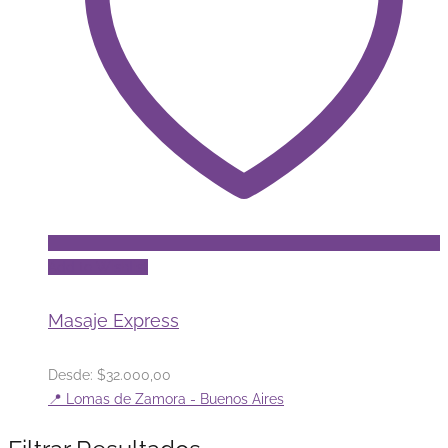
se
pueden
elegir
en
la
página
de
producto
Add to Wishlist
Masaje Express
Desde:
$
32.000,00
📍 Lomas de Zamora - Buenos Aires