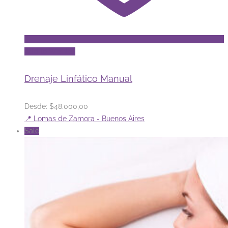
producto
Add to Wishlist
Drenaje Linfático Manual
Desde:
$
48.000,00
📍 Lomas de Zamora - Buenos Aires
Sale